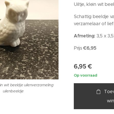
Uiltje, klein wit bee
Schattig beeldje v
verzamelaar of lie
Afmeting:
3,5 x 3,5
€6,95
Prijs
6,95
€
Op voorraad
klein wit beeldje uilenverzameling
klein wit beeldje uilenverzameling
uilenbeeldje
uilenbeeldje
Toe
wi