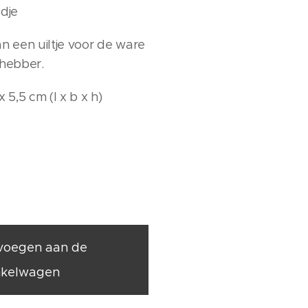
ldje
an een uiltje voor de ware
fhebber.
x 5,5 cm (l x b x h)
voegen aan de
nkelwagen