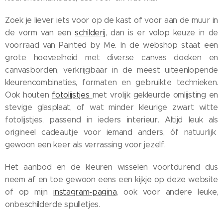
Zoek je liever iets voor op de kast of voor aan de muur in
de vorm van een
schilderij
, dan is er volop keuze in de
voorraad van Painted by Me. In de webshop staat een
grote hoeveelheid met diverse canvas doeken en
canvasborden, verkrijgbaar in de meest uiteenlopende
kleurencombinaties, formaten en gebruikte technieken.
Ook houten
fotolijstjes
met vrolijk gekleurde omlijsting en
stevige glasplaat, of wat minder kleurige zwart witte
fotolijstjes, passend in ieders interieur. Altijd leuk als
origineel cadeautje voor iemand anders, óf natuurlijk
gewoon een keer als verrassing voor jezelf.
Het aanbod en de kleuren wisselen voortdurend dus
neem af en toe gewoon eens een kijkje op deze website
of op mijn
instagram-pagina
, ook voor andere leuke,
onbeschilderde spulletjes.