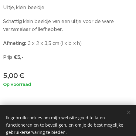
Uiltje, klein beeldje
Schattig klein beeldje van een uiltje voor de ware
verzamelaar of liefhebber.
Afmeting:
3 x 2 x 3,5 cm (l x b x h)
Prijs
€5,-
5,00
€
Op voorraad
Ik gebruik cookies om mijn website goed te laten
©2019 Painted by Me / Heart 4 Art, alle rechten voorbehouden
functioneren en te beveiligen, en om je de best mogelijke
voor de kunst
gebruikerservaring te bieden.