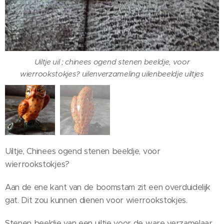
Uiltje uil ; chinees ogend stenen beeldje, voor
wierrookstokjes? uilenverzameling uilenbeeldje uiltjes
Uiltje uil ; chinees ogend stenen beeldje, voor
wierrookstokjes? uilenverzameling uilenbeeldje uiltjes
Uiltje, Chinees ogend stenen beeldje, voor
wierrookstokjes?
Aan de ene kant van de boomstam zit een overduidelijk
gat. Dit zou kunnen dienen voor wierrookstokjes.
Stenen beeldje van een uiltje voor de ware verzamelaar