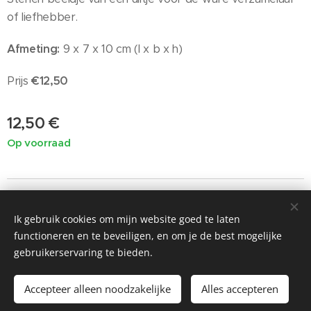
of liefhebber.
Afmeting:
9 x 7 x 10 cm (l x b x h)
Prijs
€12,50
12,50
€
Op voorraad
Ik gebruik cookies om mijn website goed te laten
©2019 Painted by Me / Heart 4 Art, alle rechten voorbehouden
functioneren en te beveiligen, en om je de best mogelijke
voor de kunst
gebruikerservaring te bieden.
Cookies
Accepteer alleen noodzakelijke
Alles accepteren