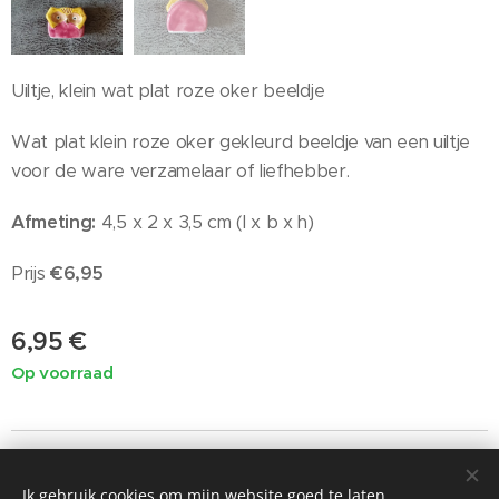
Uiltje, klein wat plat roze oker beeldje
Wat plat klein roze oker gekleurd beeldje van een uiltje
voor de ware verzamelaar of liefhebber.
Afmeting:
4,5 x 2 x 3,5 cm (l x b x h)
Prijs
€6,95
6,95
€
Op voorraad
Ik gebruik cookies om mijn website goed te laten