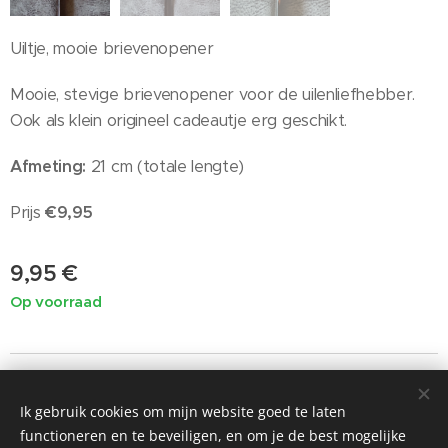
Uiltje, mooie brievenopener
Mooie, stevige brievenopener voor de uilenliefhebber.
Ook als klein origineel cadeautje erg geschikt.
Afmeting:
21 cm (totale lengte)
Prijs
€9,95
9,95
€
Op voorraad
Ik gebruik cookies om mijn website goed te laten
©2019 Painted by Me / Heart 4 Art, alle rechten voorbehouden
functioneren en te beveiligen, en om je de best mogelijke
voor de kunst