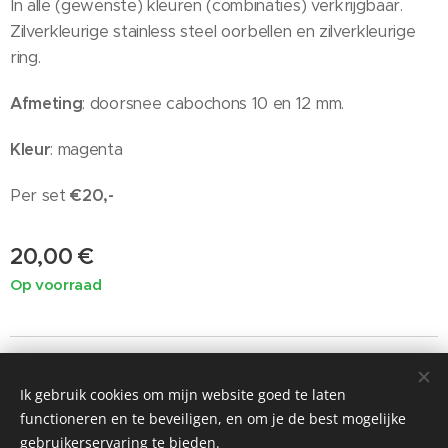
In alle (gewenste) kleuren (combinaties) verkrijgbaar.
Zilverkleurige stainless steel oorbellen en zilverkleurige
ring.
Afmeting
: doorsnee cabochons 10 en 12 mm.
Kleur
: magenta
Per set
€20,-
20,00
€
Op voorraad
Ik gebruik cookies om mijn website goed te laten
©2019 Painted by Me / Heart 4 Art, alle rechten voorbehouden
functioneren en te beveiligen, en om je de best mogelijke
voor de kunst
gebruikerservaring te bieden.