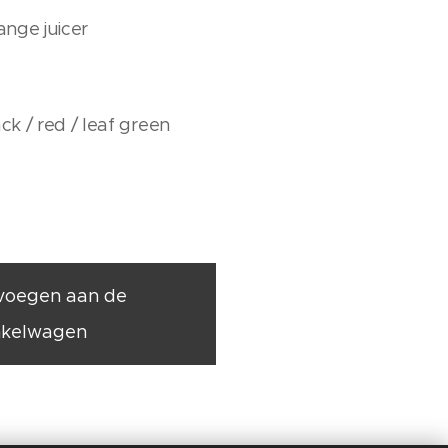
ange juicer
ack / red / leaf green
voegen aan de
nkelwagen