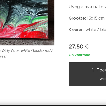
Using a manual or
Grootte
: 15x15 cm
Kleuren
: white / bl
27,50
€
 Dirty Pour, white / black / red /
Op voorraad
green
Toe
wi