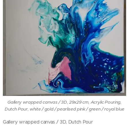
Gallery wrapped canvas / 3D, 29x29 cm, Acrylic Pouring,
Dutch Pour, white / gold / pearlised pink / green / royal blue
Gallery wrapped canvas / 3D, Dutch Pour