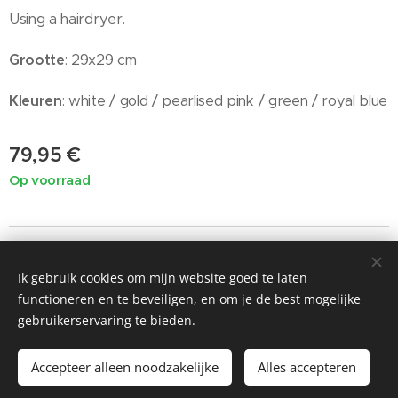
Using a hairdryer.
Grootte
: 29x29 cm
Kleuren
: white / gold / pearlised pink / green / royal blue
79,95
€
Op voorraad
Ik gebruik cookies om mijn website goed te laten
©2019 Painted by Me / Heart 4 Art, alle rechten voorbehouden
functioneren en te beveiligen, en om je de best mogelijke
voor de kunst
gebruikerservaring te bieden.
Cookies
Accepteer alleen noodzakelijke
Alles accepteren