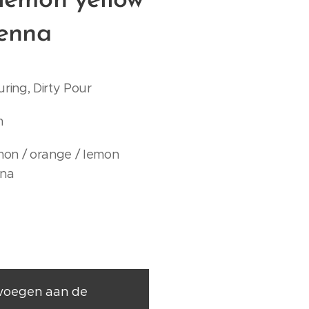
lemon yellow
ienna
ring, Dirty Pour
m
emon / orange / lemon
nna
voegen aan de