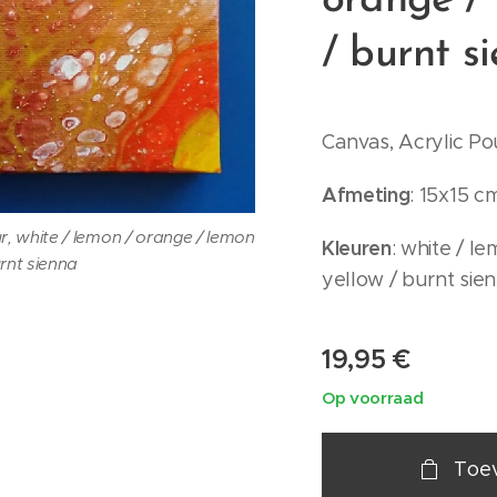
orange / 
/ burnt s
Canvas, Acrylic Pou
Afmeting
: 15x15 c
ur, white / lemon / orange / lemon
Kleuren
: white / l
urnt sienna
yellow / burnt sie
19,95
€
Op voorraad
Toe