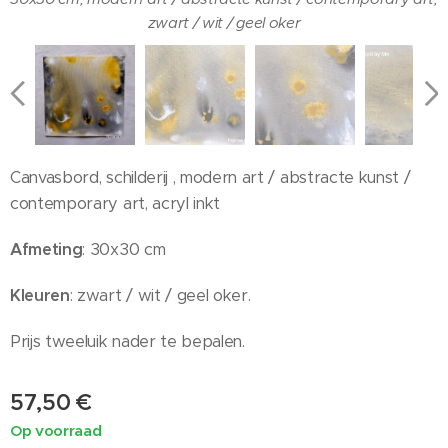
zwart / wit / geel oker
Canvasbord, schilderij, acrylverf acrylinkt handgemaakt,
30x30 cm, modern art / abstracte kunst / contemporary art,
zwart / wit / geel oker
Canvasbord, schilderij , modern art / abstracte kunst /
contemporary art, acryl inkt
Afmeting
: 30x30 cm
Kleuren
: zwart / wit / geel oker.
Prijs tweeluik nader te bepalen.
57,50
€
Op voorraad