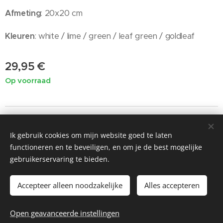
Afmeting
: 20x20 cm
Kleuren
: white / lime / green / leaf green / goldleaf
29,95
€
Op voorraad
Ik gebruik cookies om mijn website goed te laten
©2019 Painted by Me / Heart 4 Art, alle rechten voorbehouden
functioneren en te beveiligen, en om je de best mogelijke
voor de kunst
gebruikerservaring te bieden.
Cookies
Accepteer alleen noodzakelijke
Alles accepteren
Toevoegen aan de winkelwagen
Open geavanceerde instellingen