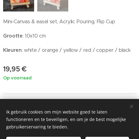
Mini-Canvas & easel set, Acrylic Pouring, Flip Cup
Grootte
: 10x10 cm
Kleuren
: white / orange / yellow / red / copper / black
19,95
€
Op voorraad
Ik gebruik cookies om mijn website goed te laten
©2019 Painted by Me / Heart 4 Art, alle rechten voorbehouden
functioneren en te beveiligen, en om je de best mogelijke
voor de kunst
gebruikerservaring te bieden.
Cookies