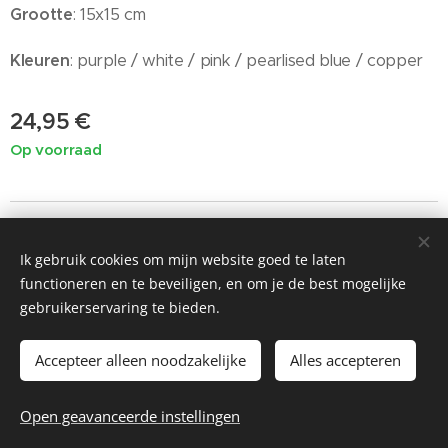
Grootte
: 15x15 cm
Kleuren
: purple / white / pink / pearlised blue / copper
24,95
€
Op voorraad
Ik gebruik cookies om mijn website goed te laten
©2019 Painted by Me / Heart 4 Art, alle rechten voorbehouden
functioneren en te beveiligen, en om je de best mogelijke
voor de kunst
gebruikerservaring te bieden.
Cookies
Accepteer alleen noodzakelijke
Alles accepteren
Toevoegen aan de winkelwagen
Open geavanceerde instellingen