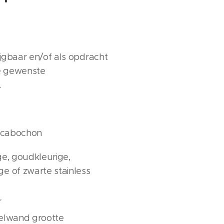
jgbaar en/of als opdracht
ke gewenste
.
 cabochon
ige, goudkleurige,
ge of zwarte stainless
r
kelwand grootte