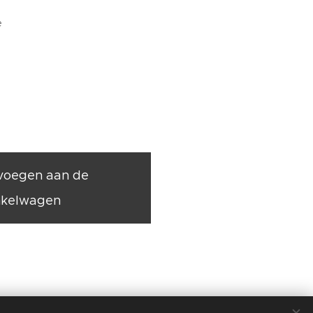
e
voegen aan de
nkelwagen