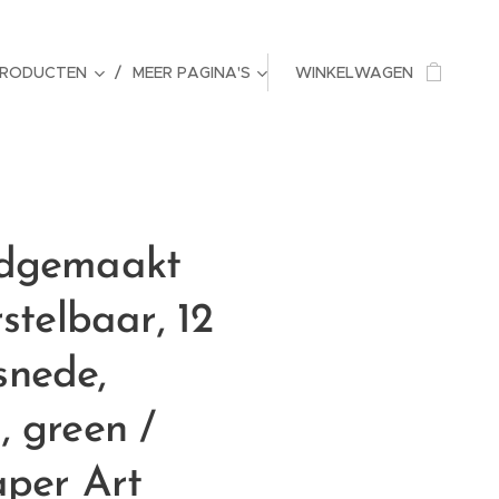
PRODUCTEN
MEER PAGINA'S
WINKELWAGEN
ndgemaakt
rstelbaar, 12
nede,
 green /
aper Art