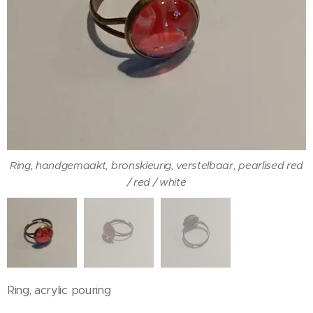
Ring, handgemaakt, bronskleurig, verstelbaar, pearlised red
Ring, handgemaakt, bronskleurig, verstelbaar, pearlised red
/ red / white
/ red / white
Ring, handgemaakt, bronskleurig, verstelbaar, pearlised red
/ red / white
Ring, acrylic pouring