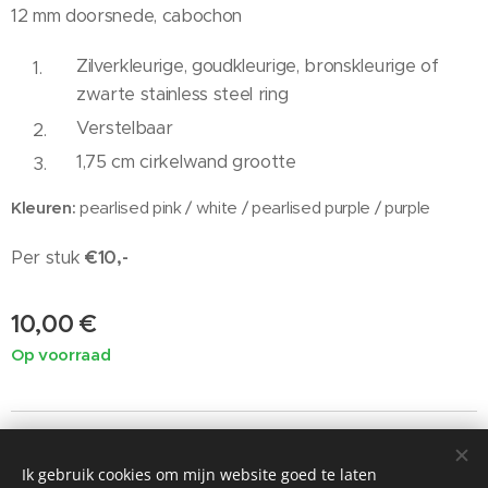
12 mm doorsnede, cabochon
Zilverkleurige, goudkleurige, bronskleurige of
zwarte stainless steel ring
Verstelbaar
1,75 cm cirkelwand grootte
Kleuren:
pearlised pink / white / pearlised purple / purple
Per stuk
€10,-
10,00
€
Op voorraad
Ik gebruik cookies om mijn website goed te laten