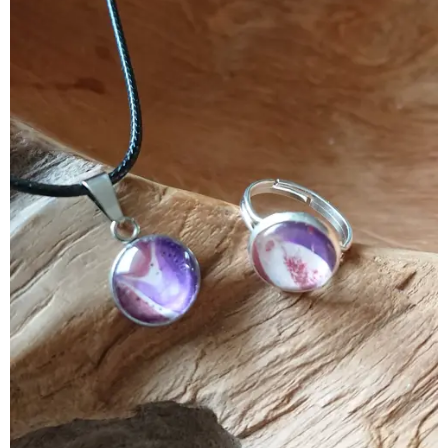
Ring handgemaakt zilverkleurig, verstelbaar, 12 mm
doorsnede, cabochon, pearlised pink / white / pearlised
purple / purple