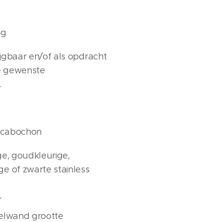
ng
jgbaar en/of als opdracht
ke gewenste
.
 cabochon
ige, goudkleurige,
ge of zwarte stainless
r
kelwand grootte