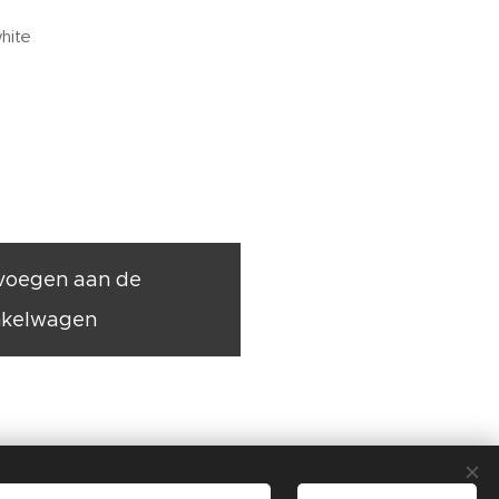
white
voegen aan de
nkelwagen