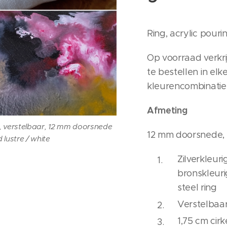
Ring, acrylic pouri
Op voorraad verkri
te bestellen in el
kleurencombinatie
Afmeting
, verstelbaar, 12 mm doorsnede
12 mm doorsnede,
 lustre / white
Zilverkleur
bronskleuri
steel ring
Verstelbaa
1,75 cm cir