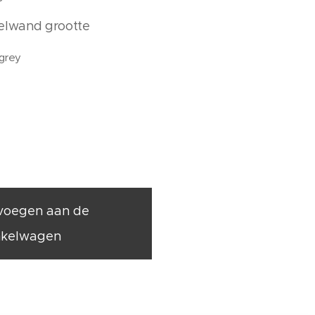
r
kelwand grootte
 grey
voegen aan de
nkelwagen