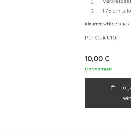
Verstelbaa
1,75 cm cir
Kleuren:
white / blue /
€10,-
Per stuk
10,00
€
Op voorraad
Toe
wi