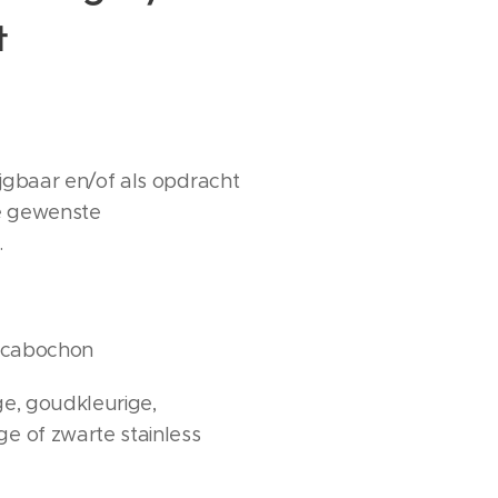
t
jgbaar en/of als opdracht
ke gewenste
.
 cabochon
ige, goudkleurige,
ge of zwarte stainless