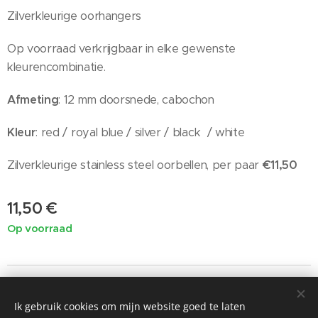
Zilverkleurige oorhangers
Op voorraad verkrijgbaar in elke gewenste
kleurencombinatie.
Afmeting
: 12 mm doorsnede, cabochon
Kleur
: red / royal blue / silver / black / white
Zilverkleurige stainless steel oorbellen, per paar
€11,50
11,50
€
Op voorraad
Ik gebruik cookies om mijn website goed te laten
©2019 Painted by Me / Heart 4 Art, alle rechten voorbehouden