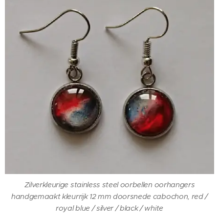
Zilverkleurige stainless steel oorbellen oorhangers
handgemaakt kleurrijk 12 mm doorsnede cabochon, red /
royal blue / silver / black / white