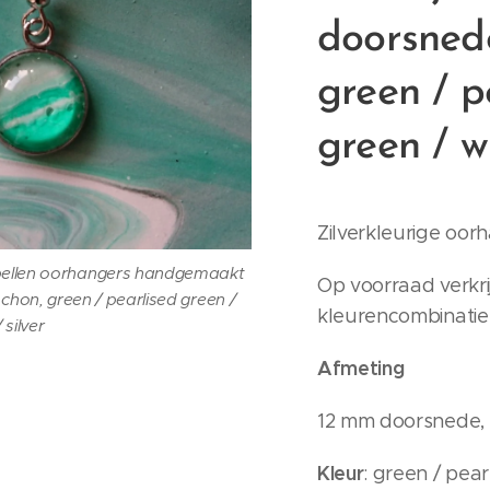
doorsned
green / p
green / wh
Zilverkleurige oor
oorbellen oorhangers handgemaakt
Op voorraad verkri
chon, green / pearlised green /
kleurencombinatie
 silver
Afmeting
12 mm doorsnede,
Kleur
: green / pear