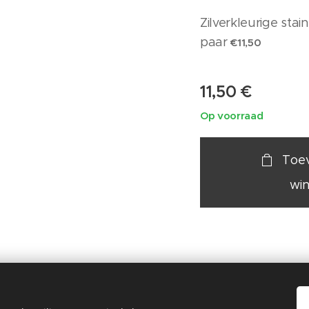
Zilverkleurige stai
paar
€11,50
11,50
€
Op voorraad
Toe
wi