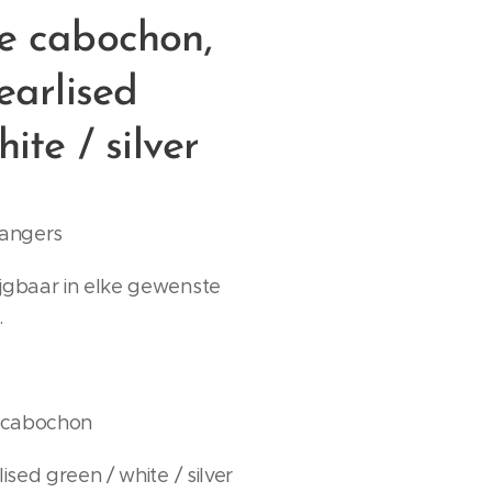
e cabochon,
earlised
ite / silver
hangers
jgbaar in elke gewenste
.
 cabochon
lised green / white / silver