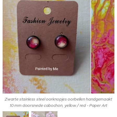
Zwarte stainless steel oorknopjes oorbellen handgemaakt
Ring, zwart, verstelbaar, 12 mm doorsnede, cabochon,
10 mm doorsnede cabochon, yellow / red - Paper Art
yellow / red - Paper Art