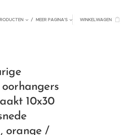
PRODUCTEN
MEER PAGINA'S
WINKELWAGEN
urige
n oorhangers
aakt 10x30
snede
, orange /