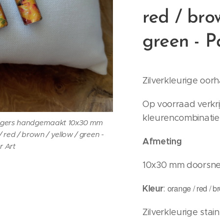
red / bro
green - P
Zilverkleurige oor
Op voorraad verkri
kleurencombinatie
hangers handgemaakt 10x30 mm
red / brown / yellow / green -
Afmeting
r Art
10x30 mm doorsn
Kleur
orange / red / b
:
Zilverkleurige stai