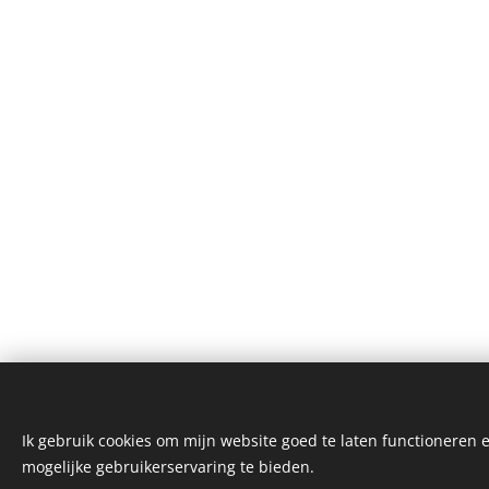
Ik gebruik cookies om mijn website goed te laten functioneren e
mogelijke gebruikerservaring te bieden.
©20