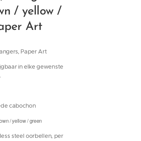
wn / yellow /
aper Art
hangers, Paper Art
jgbaar in elke gewenste
.
ede cabochon
rown / yellow / green
nless steel oorbellen, per