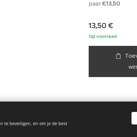
€13,50
paar
13,50
€
Op voorraad
Toe
wi
n te beveiligen, en om je de best
19 Painted by Me / Heart 4 Art, alle rechten voorbehouden voor de k