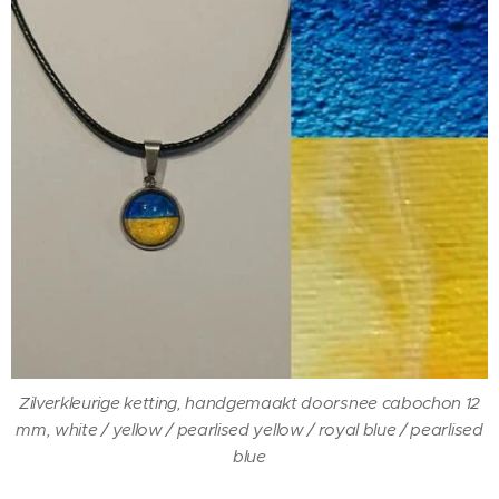
Zilverkleurige ketting, handgemaakt doorsnee cabochon 12
mm, white / yellow / pearlised yellow / royal blue / pearlised
blue