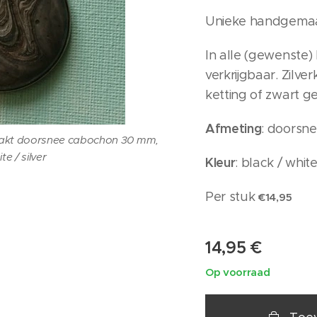
Unieke handgemaa
In alle (gewenste)
verkrijgbaar. Zilver
ketting of zwart g
Afmeting
: doorsn
maakt doorsnee cabochon 30 mm,
te / silver
Kleur
: black / white
Per stuk
€14,95
14,95
€
Op voorraad