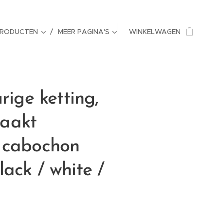
PRODUCTEN
MEER PAGINA'S
WINKELWAGEN
rige ketting,
aakt
 cabochon
ack / white /