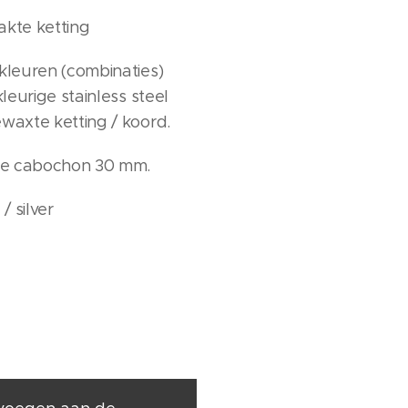
kte ketting
 kleuren (combinaties)
kleurige stainless steel
ewaxte ketting / koord.
ee cabochon 30 mm.
 / silver