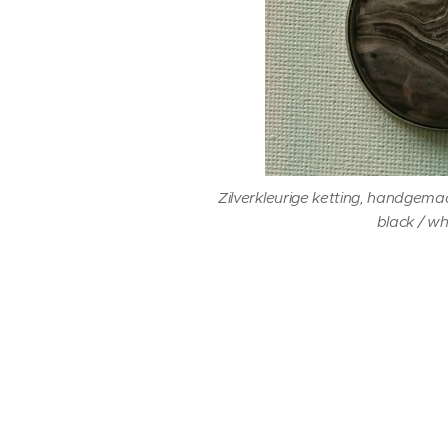
Zilverkleurige ketting, handge
black / whi