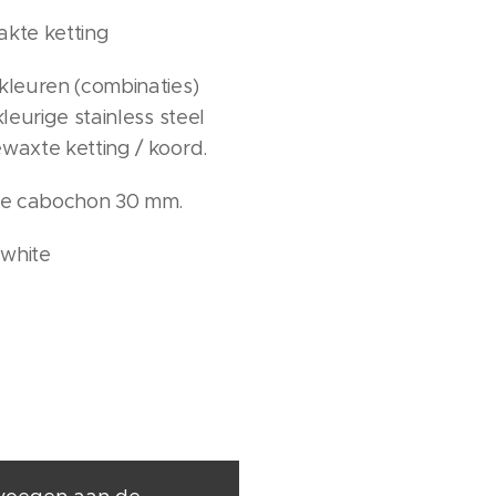
kte ketting
 kleuren (combinaties)
kleurige stainless steel
ewaxte ketting / koord.
ee cabochon 30 mm.
 white