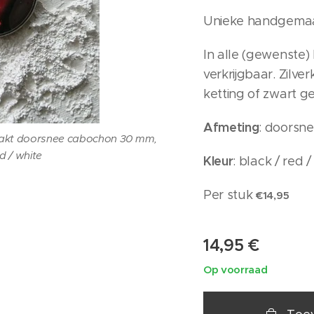
Unieke handgemaa
In alle (gewenste)
verkrijgbaar. Zilver
ketting of zwart g
Afmeting
: doorsn
maakt doorsnee cabochon 30 mm,
ed / white
Kl
eur
: black / red /
Per stuk
€14,95
14,95
€
Op voorraad