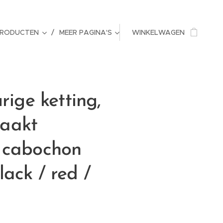
PRODUCTEN
MEER PAGINA'S
WINKELWAGEN
rige ketting,
aakt
 cabochon
ack / red /