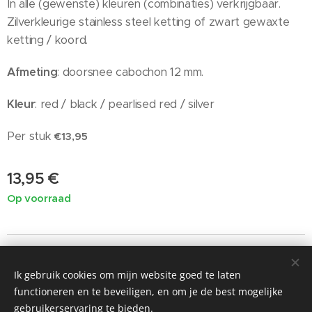
In alle (gewenste) kleuren (combinaties) verkrijgbaar.
Zilverkleurige stainless steel ketting of zwart gewaxte
ketting / koord.
Afmeting
: doorsnee cabochon 12 mm.
Kleur
: red / black / pearlised red / silver
Per stuk
€13,95
13,95
€
Op voorraad
Ik gebruik cookies om mijn website goed te laten
©2019 Painted by Me / Heart 4 Art, alle rechten voorbehouden
functioneren en te beveiligen, en om je de best mogelijke
voor de kunst
gebruikerservaring te bieden.