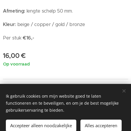
Afmeting:
lengte schelp 50 mm.
Kleur:
beige / copper / gold / bronze
Per stuk
€16,-
16,00
€
Op voorraad
Ik gebruik cookies om mijn website goed te laten
©2019 Painted by Me / Heart 4 Art, alle rechten voorbehouden
functioneren en te beveiligen, en om je de best mogelijke
voor de kunst
gebruikerservaring te bieden.
Cookies
Accepteer alleen noodzakelijke
Alles accepteren