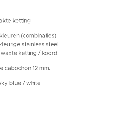
kte ketting
 kleuren (combinaties)
leurige stainless steel
ewaxte ketting / koord.
ee cabochon 12 mm.
 sky blue / white