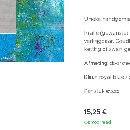
Unieke handgemaa
In alle (gewenste)
verkrijgbaar. Goudk
ketting of zwart g
Afmeting
: doorsn
Kleur
: royal blue /
Per stuk
€15,25
15,25
€
Op voorraad