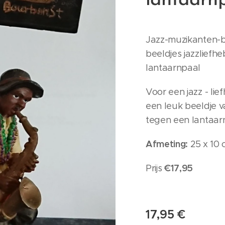
lantaarn
Jazz-muzikanten-b
beeldjes jazzliefh
lantaarnpaal
Voor een jazz - li
een leuk beeldje v
tegen een lantaar
A
fmeting:
25 x 10 
€17,95
Prijs
17,95
€