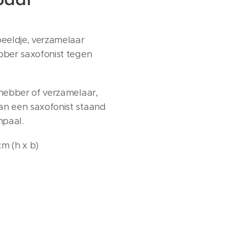
paal
eeldje, verzamelaar
ebber saxofonist tegen
efhebber of verzamelaar,
an een saxofonist staand
npaal.
cm (h x b)