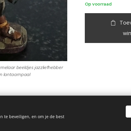
Op voorraad
Toe
wi
melaar beeldjes jazzliefhebber
en lantaarnpaal
n te beveiligen, en om je de best
19 Painted by Me / Heart 4 Art, alle rechten voorbehouden voor de k