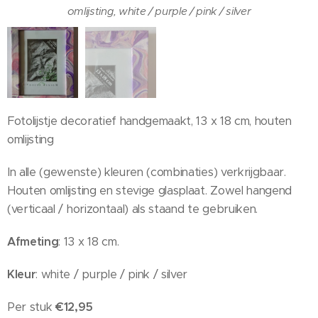
Fotolijstje decoratief handgemaakt 13 x 18 cm, houten
omlijsting, white / purple / pink / silver
omlijsting, white / purple / pink / silver
Fotolijstje decoratief handgemaakt, 13 x 18 cm, houten
omlijsting
In alle (gewenste) kleuren (combinaties) verkrijgbaar.
Houten omlijsting en stevige glasplaat. Zowel hangend
(verticaal / horizontaal) als staand te gebruiken.
Afmeting
: 13 x 18 cm.
Kleur
: white / purple / pink / silver
Per stuk
€12,95