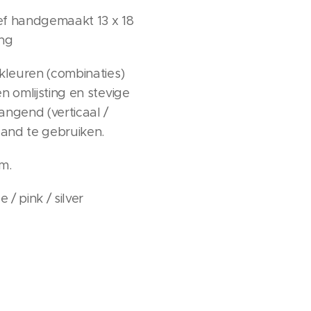
tief handgemaakt 13 x 18
ing
 kleuren (combinaties)
n omlijsting en stevige
angend (verticaal /
taand te gebruiken.
cm.
e / pink / silver