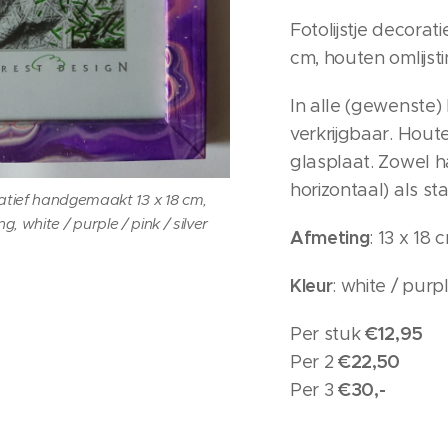
Fotolijstje decora
cm, houten omlijst
In alle (gewenste)
verkrijgbaar. Houte
glasplaat. Zowel h
horizontaal) als s
ratief handgemaakt 13 x 18 cm,
g, white / purple / pink / silver
Afmeting
: 13 x 18 
Kleur
: white / purpl
€12,95
Per stuk
€22,50
Per 2
ratief handgemaakt 13 x 18 cm,
€30,-
Per 3
g, white / purple / pink / silver