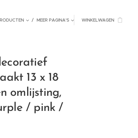
PRODUCTEN
MEER PAGINA'S
WINKELWAGEN
decoratief
akt 13 x 18
n omlijsting,
rple / pink /