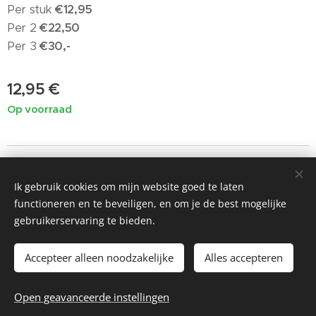
Per stuk
€12,95
Per 2
€22,50
Per 3
€30,-
12,95
€
Op voorraad
Ik gebruik cookies om mijn website goed te laten
©2019 Painted by Me / Heart 4 Art, alle rechten voorbehouden
functioneren en te beveiligen, en om je de best mogelijke
voor de kunst
gebruikerservaring te bieden.
Cookies
Accepteer alleen noodzakelijke
Alles accepteren
Toevoegen aan de winkelwagen
Open geavanceerde instellingen