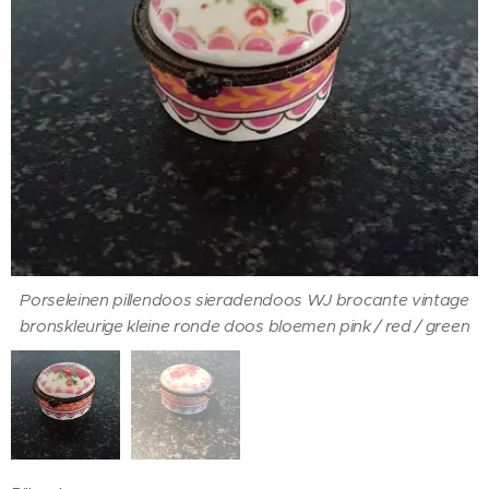
Porseleinen pillendoos sieradendoos WJ brocante vintage
Porseleinen pillendoos sieradendoos WJ brocante vintage
bronskleurige kleine ronde doos bloemen pink / red / green
bronskleurige kleine ronde doos bloemen pink / red / green