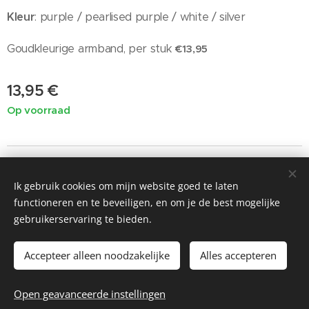
Kleur
: purple / pearlised purple / white / silver
Goudkleurige armband, per stuk
€13,95
13,95
€
Op voorraad
Ik gebruik cookies om mijn website goed te laten
©2019 Painted by Me / Heart 4 Art, alle rechten voorbehouden
functioneren en te beveiligen, en om je de best mogelijke
voor de kunst
gebruikerservaring te bieden.
Cookies
Accepteer alleen noodzakelijke
Alles accepteren
Toevoegen aan de winkelwagen
Open geavanceerde instellingen