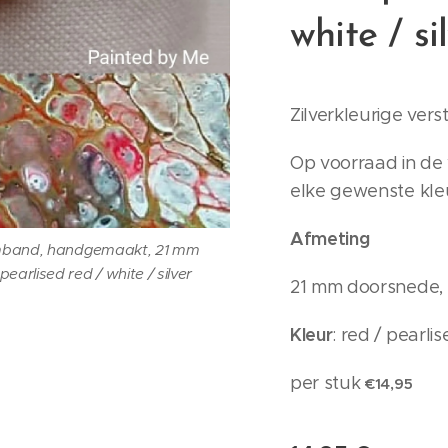
white / si
Zilverkleurige ver
Op voorraad in de 
elke gewenste kle
Afmeting
armband, handgemaakt, 21 mm
arlised red / white / silver
21 mm doorsnede,
Kleur
: red / pearlis
per stuk
€14,95