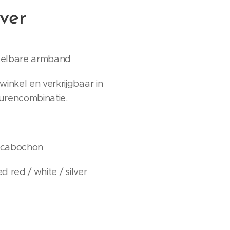
lver
stelbare armband
winkel en verkrijgbaar in
urencombinatie.
 cabochon
ed red / white / silver